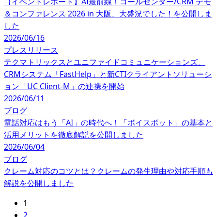
【イベントレポート】AI最前線！コールセンター/CRM デモ
＆コンファレンス 2026 in 大阪、大盛況でした！を公開しま
した
2026/06/16
プレスリリース
テクマトリックスとユニファイドコミュニケーションズ、
CRMシステム「FastHelp」と新CTIクライアントソリューシ
ョン「UC Client-M」の連携を開始
2026/06/11
ブログ
電話対応はもう「AI」の時代へ！「ボイスボット」の基本と
活用メリットを徹底解説を公開しました
2026/06/04
ブログ
クレーム対応のコツとは？クレームの発生理由や対応手順も
解説を公開しました
1
2