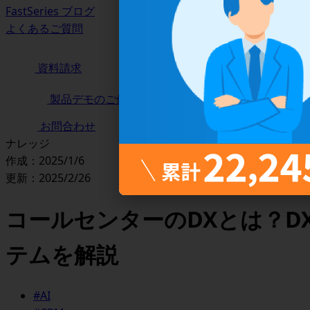
FastSeries ブログ
よくあるご質問
資料請求
製品デモのご依頼
お問合わせ
ナレッジ
作成：2025/1/6
更新：2025/2/26
コールセンターのDXとは？D
テムを解説
#AI