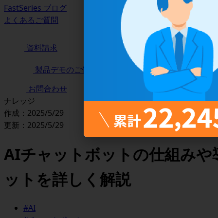
FastSeries ブログ
よくあるご質問
資料請求
製品デモのご依頼
お問合わせ
ナレッジ
作成：2025/5/29
更新：2025/5/29
AIチャットボットの仕組みや
ットを詳しく解説
#AI