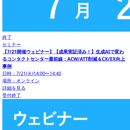
終了
セミナー
【7/21開催ウェビナー】【成果実証済み！】生成AIで変わ
るコンタクトセンター最前線：ACW/ATT削減＆CX/EX向上
事例
日時：7/21(火)14:00〜14:40
場所：オンライン
詳細を見る
受付終了