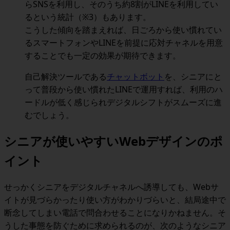
らSNSを利用し、そのうち約8割がLINEを利用してい
るという統計（※3）もあります。
こうした傾向を踏まえれば、
日ごろから使い慣れてい
るスマートフォンやLINEを前提に応対チャネルを用意
することでも一定の効果が期待
できます。
自己解決ツールである
チャットボット
を、シニアにと
って普段から使い慣れたLINEで運用すれば、利用のハ
ードルが低く感じられデジタルシフトがスムーズに進
むでしょう。
シニアが使いやすいWebデザインのポ
イント
せっかくシニアをデジタルチャネルへ誘導しても、Webサ
イトが見づらかったり使い方がわかりづらいと、結局途中で
断念してしまい電話で問合わせることになりかねません。そ
うした事態を防ぐために求められるのが、次のようなシニア