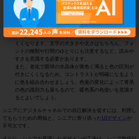
明が常に画面に表示されるようレイアウトしたり、操
作方法を教える専門窓口を案内するとより親切です。
文字や色は目に優しく
一般的に高齢者は視力が低下し、小さな文字が見えに
くくなります。
文字の大きさや太さはもちろん、フォ
ントの種類や行間のゆとりにも注意するなど、読みや
すさを意識する
必要があります。
また、老化で眼球の水晶体が黄色く濁ると色の区別が
付きにくくなるため、
コントラストが明確になるよう
に色を組み合わせ
ましょう。色覚の変化によって青系
の色の識別力も落ちるので、暖色系の色使いを意識す
るとよいでしょう。
シニアにデジタルチャネルでの自己解決を促すには、利用し
てもらうための
周知
と、シニアに寄り添った
UIデザイン
が
不可欠です。
さらに、
シニアを意識したデザインの工夫は、シニア世代以