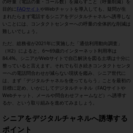
の呼量（電話の量・コール数）を減らすこと（呼量削減）を
目的に
FAQサイト
やWebチャットを導入しても、疑問が生
まれたらまず電話するシニアをデジタルチャネルへ誘導しな
いことには、コンタクトセンターへの呼量の全体的な削減は
難しい
でしょう。
ただ、総務省が2021年に実施した「通信利用動向調査」
（※2）によると、6〜69歳のインターネット利用率は
84.4%。
シニアがWebサイトで自己解決を図る土壌は十分に
整っている
と言えます。それでも引き続きコンタクトセンタ
ーへの電話問合わせが減らない現状を鑑み、
シニア世代に
は、
まず「デジタルチャネルを使ってもらう」
ことを最初の
目標
に定め、いかにしてデジタルチャネル（FAQサイトや
Webチャット、メールや問合わせフォームなど）へ誘導す
るか、という取り組みを進めてみましょう。
シニアをデジタルチャネルへ誘導する
ポイント