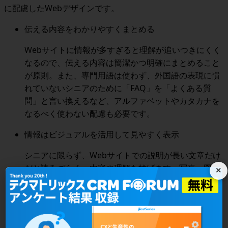
に配慮したWebデザインです。
伝える内容をわかりやすくまとめる
Webサイトに情報が多すぎると理解が追いつきにくく
なるので、
伝える内容は簡潔かつ明確にまとめること
が原則
。また、専門用語は使わず、外国語の表現に慣
れていないシニアのために「FAQ」を「よくある質
問」と言い換えるなど、
アルファベットやカタカナを
なるべく使わない
配慮も必要です。
情報はビジュアルを活用して見やすく表示
シニアに限らず、Webサイトでの説明が長い文章だけ
だと読みづらく、内容の理解を妨げます。
写真・図・
×
表・動画などを用いて、視覚的に情報を整理
しましょ
う。
また、
クリックするボタンやリンクを大きなサイズで
目立たせる
ことも大切。さらに、操作方法や機能の説