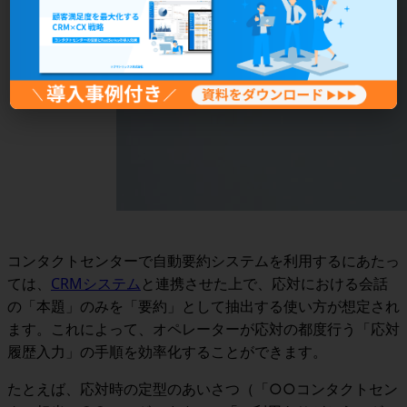
コンタクトセンターで自動要約システムを利用するにあたっ
ては、
CRMシステム
と連携させた上で、応対における会話
の「本題」のみを「要約」として抽出する使い方
が想定され
ます。これによって、
オペレーターが応対の都度行う「応対
履歴入力」の手順を効率化することができます
。
たとえば、応対時の定型のあいさつ（「○○コンタクトセン