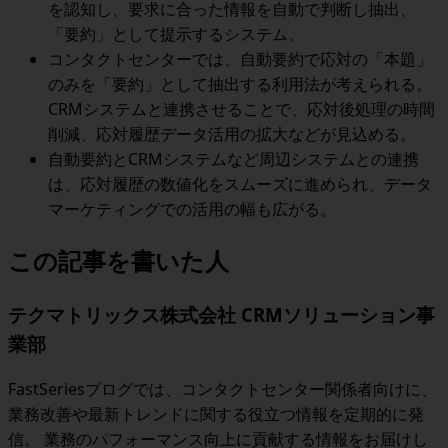
を認知し、要求に合った情報を自動で判断し抽出、
「要約」として提示するシステム
。
コンタクトセンターでは、自動要約で
応対の「本題」
のみを「要約」として抽出する利用法
が考えられる。
CRMシステムと連携させることで、
応対後処理の時間
削減、応対履歴データ活用の拡大
などが見込める。
自動要約とCRMシステムなど周辺システムとの連携
は、
応対履歴の数値化をスムーズに進められ、データ
マーケティングでの活用の幅も広がる
。
この記事を書いた人
テクマトリックス株式会社 CRMソリューション事
業部
FastSeriesブログでは、コンタクトセンター関係者向けに、
業務改善や最新トレンドに関する役立つ情報を定期的に発
信。 業務のパフォーマンス向上に貢献する情報をお届けし