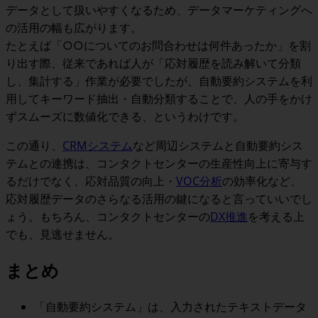
データとして扱いやすくなるため、データマーケティングへ
の活用の幅も広がります
。
たとえば「○○についてのお問合わせは何件あったか」を割
り出す際、従来であれば人が「応対履歴を読み解いて分類
し、集計する」作業が必要でしたが、自動要約システムを利
用してキーワード抽出・自動分類することで、人の手をかけ
ずスムーズに数値化できる、というわけです。
この通り、
CRMシステム
など周辺システムと自動要約シス
テムとの連携は、コンタクトセンターの生産性向上に寄与す
るだけでなく、
応対品質の向上・
VOC分析
の効率化など、
応対履歴データのさらなる活用の鍵
になると言っていいでし
ょう。もちろん、コンタクトセンターの
DX推進
を考える上
でも、見逃せません。
まとめ
「自動要約システム」は、
入力されたテキストデータ