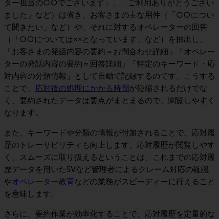
ター担当の○○でございます」、「ご利用ありがとうござい
ました」など）は省き、お客さまの主な用件（「○○につい
て聞きたい」など）や、それに対するオペレーターの回答
（「○○については××となっています」など）を抽出し、
「お客さまの発話内容の要約＝お問合わせ詳細」「オペレー
ターの発話内容の要約＝回答詳細」「特定のキーワード・応
対内容の分類情報」として自動で記録する
のです。こうする
ことで、
応対後の処理にかかる時間
が短縮されるだけでな
く、要約されたデータは要点がまとまるので、閲覧しやすく
なります。
また、
キーワードや分類の情報が付加されることで、応対履
歴のトレーサビリティも向上
します。応対履歴が閲覧しやす
く、スムーズに取り扱えるということは、これまでの
応対履
歴データを用いたSVなど管理者によるクレーム対応の確認
や
オペレーター教育
などの業務がスピーディーに行える
こと
を意味します。
さらに、
要約作業が効率化することで、応対履歴を定量的な