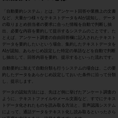
「自動要約システム」
とは、アンケート回答や業務上の文書
など、
大量かつ様々なテキストデータをAIが認知し、データ
の取りまとめ担当者の要求に合った情報を自動で判断し抽
出、必要な内容を要約して提示するシステム
のことです。た
とえば、アンケート調査の自由回答欄に記入されたテキスト
データを要約したいという場合、集約したテキストデータを
AIが認知、あらかじめ設定した特定の単語などを自動で判断
し抽出して、回答内容を要約、提示するといった流れです。
自動要約に加えて
自動分類
も行うシステムの場合は、この要
約したデータをあらかじめ設定しておいた条件に沿って分類
し、提示します。
データの認知方法には、先ほど例に挙げたアンケート調査の
ように、テキストファイルやメール文面など、すでにテキス
トデータ化されたものを読み取る方法と、音声認識システム
によって、通話データをテキスト化し読み取るといったさら