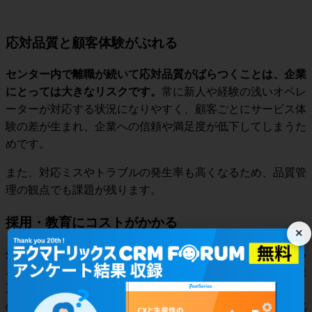
応対品質と顧客体験がぶれる
センター内で離職が続いて応対品質がばらつくことは、企業
にとっては大きなリスクです。
常に新人や経験の浅いオペレ
ーターが対応する状況になりやすく、顧客ごとにサービス体
験の差が生まれ、企業への信頼や満足度が低下してしまうた
めです。
また、対応ミスやトラブルの発生率も高くなるため、品質管
理の観点でも課題が残ります。
採用・教育にコストがかかる
×
企業にとって、離職率が高まって採用や教育コストがかかる
ことも、大きなリスクといえるでしょう。
採用広告費や面接
工数、研修のための教育コストなど、直接的・間接的に多く
の費用と労力がかかります。短期間での入れ替わりが常態化