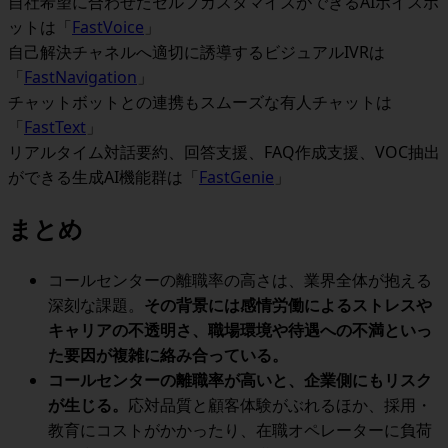
自社希望に合わせたセルフカスタマイズができるAIボイスボ
ットは「
FastVoice
」
自己解決チャネルへ適切に誘導するビジュアルIVRは
「
FastNavigation
」
チャットボットとの連携もスムーズな有人チャットは
「
FastText
」
リアルタイム対話要約、回答支援、FAQ作成支援、VOC抽出
ができる生成AI機能群は「
FastGenie
」
まとめ
コールセンターの離職率の高さは、業界全体が抱える
深刻な課題。
その背景には感情労働によるストレスや
キャリアの不透明さ、職場環境や待遇への不満といっ
た要因が複雑に絡み合っている。
コールセンターの離職率が高いと、企業側にもリスク
が生じる。
応対品質と顧客体験がぶれるほか、採用・
教育にコストがかかったり、在職オペレーターに負荷