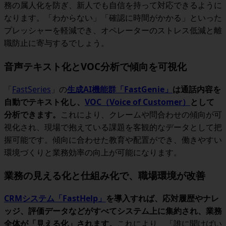
務の属人化を防ぎ、新人でも自信を持って対応できるように
なります。「わからない」「確認に時間がかかる」といった
プレッシャーを軽減でき、オペレーターのストレス低減と離
職防止に寄与するでしょう。
音声テキスト化とVOC分析で傾向を可視化
「
FastSeries
」の
生成AI機能群「FastGenie」
は通話内容を
自動でテキスト化し、
VOC（Voice of Customer）
として
分析できます。
これにより、
クレームや問合わせの傾向が可
視化され、現場で抱えている課題を客観的なデータとして把
握可能です。
傾向に合わせた教育や配置ができ、働きやすい
環境づくりと業務効率の向上が可能になります。
業務の見える化と仕組み化で、職場環境が改善
CRMシステム「FastHelp」
を導入すれば、応対履歴やナレ
ッジ、評価データなどがすべてシステム上に集約され、業務
全体が「見える化」されます。
これにより、「誰に聞けばい