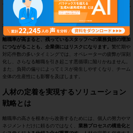
すると、人的資源も管理コストも浪費され、経営効率が悪化
してしまいます。
在職オペレーターに負荷が集中する
離職率が高まると、残っているスタッフへの業務負担の増加
につながることも、企業側にはリスクになります。
繁忙期や
対応件数の多いタイミングでは、オペレーターの疲弊が深刻
化し、さらなる離職を引き起こす悪循環に陥りかねません。
また、負荷の偏りによってミスが発生しやすくなり、チーム
全体の生産性にも影響を及ぼします。
人材の定着を実現するソリューション
戦略とは
離職率の高さを根本から改善するためには、個人の努力やマ
ネジメントだけに頼るのではなく、
業務プロセスの構造化と
システムによる仕組み化が重要です。
人材の定着を促進する