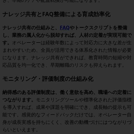
き、早期のケアや配置転換が可能になります。
ナレッジ共有とFAQ整備による育成効率化
ナレッジ共有の仕組みと、
FAQ
やトークスクリプトを整備
し、業務の属人化から脱却すれば、人材の定着が実現可能で
す。
オペレーターは経験年数によって対応力に大きな差が生
まれやすいため、全員が活用できる体系化された情報が必要
になります。ナレッジ共有ができれば、教育時間の短縮や対
応品質を均一化でき、早期離職のリスクも抑えられます。
モニタリング・評価制度の仕組み化
納得感のある評価制度は、働く意欲を高め、職場への定着に
つながります。
モニタリングツールや標準化された評価指標
を導入すれば、成果や課題を明確にでき、成長軸の提示も可
能です。
感覚的なフィードバックだけでは、オペレーター自
身が成長実感を持ちにくく、改善の動機づけにはつながりづ
らいといえます。