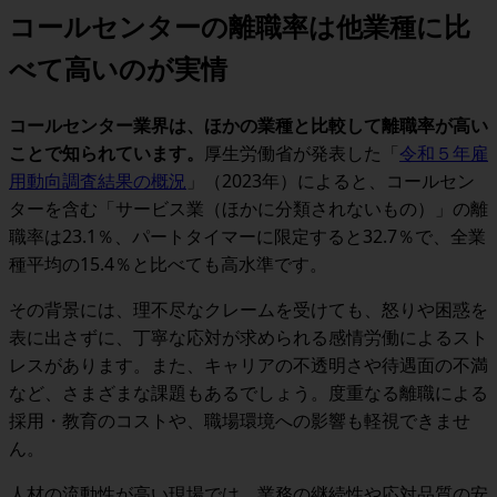
コールセンターの離職率は他業種に比
べて高いのが実情
コールセンター業界は、ほかの業種と比較して離職率が高い
ことで知られています。
厚生労働省が発表した「
令和５年雇
用動向調査結果の概況
」（2023年）によると、コールセン
ターを含む「サービス業（ほかに分類されないもの）」の離
職率は23.1％、パートタイマーに限定すると32.7％で、全業
種平均の15.4％と比べても高水準です。
その背景には、理不尽なクレームを受けても、怒りや困惑を
表に出さずに、丁寧な応対が求められる感情労働によるスト
レスがあります。また、キャリアの不透明さや待遇面の不満
など、さまざまな課題もあるでしょう。度重なる離職による
採用・教育のコストや、職場環境への影響も軽視できませ
ん。
人材の流動性が高い現場では、業務の継続性や応対品質の安