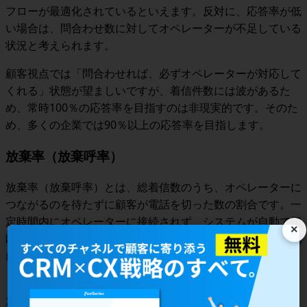
フローが最適化されているといえます。反対に、応答率が低
い場合は、問合わせ数に対してオペレーターが不足している
状況と考えられます。
顧客視点では「問合わせれば、必ずオペレーターが対応して
くれる」状態が望ましいですが、着信件数には波があるた
め、常時100％の応答率を目指すのは非現実的です。そのた
め、多くの企業では90％以上の応答率を目指します。
放棄率（放棄呼率）
放棄率（放棄呼率）とは、総着信数のうち、オペレーターに
つながるのを待たずに顧客が電話を切った数の割合です。一
定時間内にオペレーターに接続されず、システムが自動で切
×
断したケースも含みます。放棄率の算出方法と目安は、下記
になります。
＜
放棄率（放棄呼率）の算出方法
＞
放棄率（％）＝放棄数÷総着信件数×100