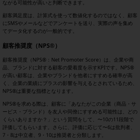
ながる可能性が高いと判断できます。
顧客満足度は、計算式を使って数値化するのではなく、顧客
にSMSやメールなどでアンケートを送り、実際の声を集め
てデータ化するのが一般的です。
顧客推奨度（NPS®）
顧客推奨度（NPS®：Net Promoter Score）は、企業や商
品、ブランドに対する顧客の愛着度を示すKPIです。NPS®
が高い顧客は、企業やブランドを他者にすすめる確率が高
く、企業の業績にプラスの影響を与えるとされているため、
NPS®は重要な指標となります。
NPS®を求める際は、顧客に「あなたがこの企業（商品・サ
ービス・ブランド）を友人や同僚にすすめる可能性は、どの
くらいありますか？」という質問をして、〜10の11段階で
評価してもらいます。さらに、評価に応じて〜6は批判者、
7・8は中立者、9・10は推奨者と分類します。