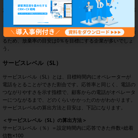
放棄率が高い場合は、顧客が「電話がつながりにくい」と感
じている可能性が高く、「1件ごとの対応が長期化してい
る」「オペレーターが不足している」などの要因が考えられ
ます。放棄率が高いと顧客満足度の低下や機会損失につなが
るため、放棄率の目安は0％を目標にする企業が多いでしょ
う。
サービスレベル（SL）
サービスレベル（SL）とは、目標時間内にオペレーターが
電話をとることができた割合です。応答率と同じく、電話の
つながりやすさを示す指標で、顧客からの電話がオペレータ
ーにつながるまで、どのくらいかかったのかがわかります。
サービスレベルの算出方法と目安は、下記になります。
＜
サービスレベル（SL）の算出方法
＞
サービスレベル（％）＝設定時間内に応答できた件数÷総着
信数×100