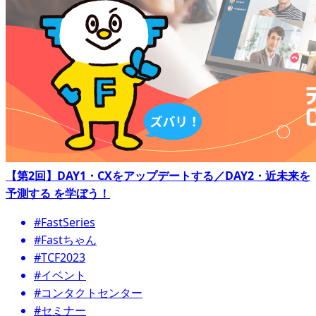
【第2回】DAY1・CXをアップデートする／DAY2・近未来を
予測する を学ぼう！
#FastSeries
#Fastちゃん
#TCF2023
#イベント
#コンタクトセンター
#セミナー