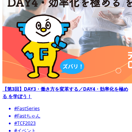
【第3回】DAY3・働き方を変革する／DAY4・効率化を極め
る を学ぼう！
#FastSeries
#Fastちゃん
#TCF2023
#イベント