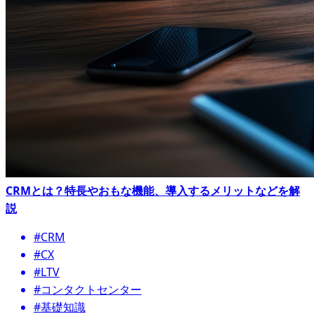
CRMとは？特長やおもな機能、導入するメリットなどを解
説
#CRM
#CX
#LTV
#コンタクトセンター
#基礎知識