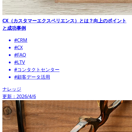
CX（カスタマーエクスペリエンス）とは？向上のポイント
と成功事例
#CRM
#CX
#FAQ
#LTV
#コンタクトセンター
#顧客データ活用
ナレッジ
更新：2026/4/6