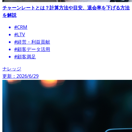
チャーンレートとは？計算方法や目安、退会率を下げる方法
を解説
#CRM
#LTV
#経営・利益貢献
#顧客データ活用
#顧客満足
ナレッジ
更新：2026/6/29