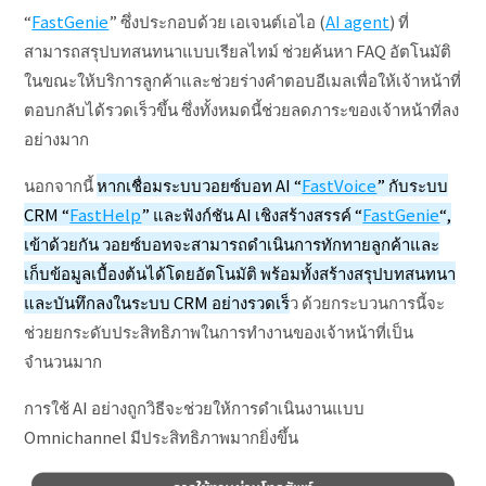
“
FastGenie
” ซึ่งประกอบด้วย เอเจนต์เอไอ (
AI agent
) ที่
สามารถสรุปบทสนทนาแบบเรียลไทม์ ช่วยค้นหา FAQ อัตโนมัติ
ในขณะให้บริการลูกค้าและช่วยร่างคำตอบอีเมลเพื่อให้เจ้าหน้าที่
ตอบกลับได้รวดเร็วขึ้น ซึ่งทั้งหมดนี้ช่วยลดภาระของเจ้าหน้าที่ลง
อย่างมาก
นอกจากนี้
หากเชื่อมระบบวอยซ์บอท AI “
FastVoice
” กับระบบ
CRM “
FastHelp
” และฟังก์ชัน AI เชิงสร้างสรรค์ “
FastGenie
“,
เข้าด้วยกัน วอยซ์บอทจะสามารถดำเนินการทักทายลูกค้าและ
เก็บข้อมูลเบื้องต้นได้โดยอัตโนมัติ พร้อมทั้งสร้างสรุปบทสนทนา
และบันทึกลงในระบบ CRM อย่างรวดเร็
ว ด้วยกระบวนการนี้จะ
ช่วยยกระดับประสิทธิภาพในการทำงานของเจ้าหน้าที่เป็น
จำนวนมาก
การใช้ AI อย่างถูกวิธีจะช่วยให้การดำเนินงานแบบ
Omnichannel มีประสิทธิภาพมากยิ่งขึ้น