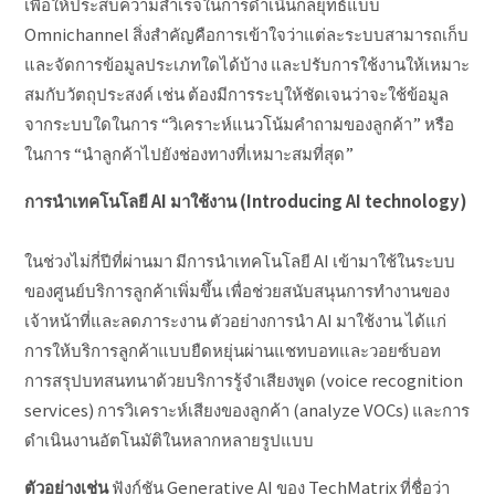
เพื่อให้ประสบความสำเร็จในการดำเนินกลยุทธ์แบบ
Omnichannel สิ่งสำคัญคือการเข้าใจว่าแต่ละระบบสามารถเก็บ
และจัดการข้อมูลประเภทใดได้บ้าง และปรับการใช้งานให้เหมาะ
สมกับวัตถุประสงค์ เช่น ต้องมีการระบุให้ชัดเจนว่าจะใช้ข้อมูล
จากระบบใดในการ “วิเคราะห์แนวโน้มคำถามของลูกค้า” หรือ
ในการ “นำลูกค้าไปยังช่องทางที่เหมาะสมที่สุด”
การนำเทคโนโลยี AI มาใช้งาน (Introducing AI technology)
ในช่วงไม่กี่ปีที่ผ่านมา มีการนำเทคโนโลยี AI เข้ามาใช้ในระบบ
ของศูนย์บริการลูกค้าเพิ่มขึ้น เพื่อช่วยสนับสนุนการทำงานของ
เจ้าหน้าที่และลดภาระงาน ตัวอย่างการนำ AI มาใช้งาน ได้แก่
การให้บริการลูกค้าแบบยืดหยุ่นผ่านแชทบอทและวอยซ์บอท
การสรุปบทสนทนาด้วยบริการรู้จำเสียงพูด (voice recognition
services
) การวิเคราะห์เสียงของลูกค้า (analyze VOCs) และการ
ดำเนินงานอัตโนมัติในหลากหลายรูปแบบ
ตัวอย่างเช่น
ฟังก์ชัน Generative AI ของ TechMatrix ที่ชื่อว่า