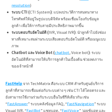
resolution
)
ระบบ
CTI (
CTI System
)
: แปลงประวัติการสนทนาทาง
โทรศัพท์ให้อยู่ในรูปแบบดิจิทัล พร้อมเชื่อมโยงกับข้อมูล
ลูกค้า เพื่อให้การรับสายมีประสิทธิภาพมากขึ้น
ระบบตอบรับอัตโนมัติ (
IVR, Visual IVR
)
: นำลูกค้าไปยังช่อง
ทางที่เหมาะสมผ่านระบบเสียงตอบรับอัตโนมัติ หรือเมนูแบบ
ภาพ
Chatbot และ Voice Bot (
chatbot
, Voice bot
)
: ระบบ
อัตโนมัติที่สามารถให้บริการลูกค้าในเบื้องต้น ช่วยลดภาระ
ของเจ้าหน้าที่
FastHelp
จาก TechMatrix
คือระบบ CRM สำหรับศูนย์บริการ
ลูกค้าที่สามารถเชื่อมต่อกับระบบต่าง ๆ เช่น CTI ได้โดยตรง และ
ยังสามารถใช้งานร่วมกับระบบอื่นในซีรีส์เดียวกัน เช่น
“
FastAnswer
” ระบบคลังข้อมูล FAQ, “
FastNavigation
” ระบบ
Visual IVR, “
FastBot
” แชทบอท, “
FastVoice
” วอยซ์บอท และ