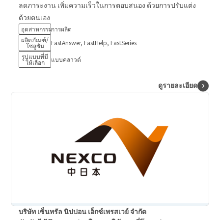
ลดภาระงาน เพิ่มความเร็วในการตอบสนอง ด้วยการปรับแต่ง
ด้วยตนเอง
อุตสาหกรรม
การผลิต
ผลิตภัณฑ์/
FastAnswer, FastHelp, FastSeries
โซลูชัน
รูปแบบที่มี
แบบคลาวด์
ให้เลือก
ดูรายละเอียด
บริษัท เซ็นทรัล นิปปอน เอ็กซ์เพรสเวย์ จำกัด