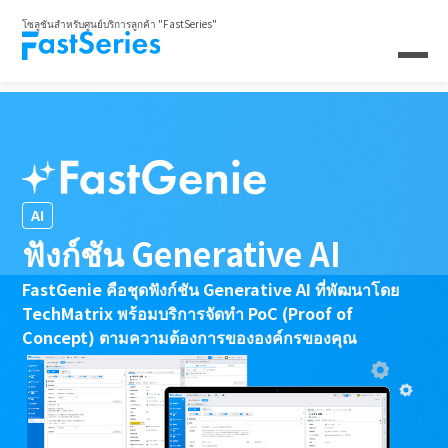
โซลูชันสำหรับศูนย์บริการลูกค้า "FastSeries"
AI
ฟังก์ชัน Generative AI
FastGenie คือชุดฟังก์ชัน Generative AI ที่พัฒนาโดย
TechMatrix พร้อมบริการจัดทำ PoC (Proof of
Concept) ตามความต้องการขององค์กรของคุณ