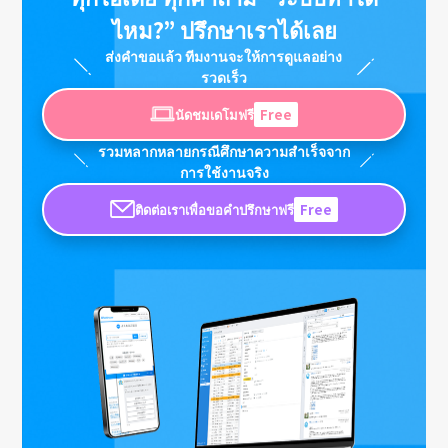
ไหม?” ปรึกษาเราได้เลย
ส่งคำขอแล้ว ทีมงานจะให้การดูแลอย่าง
รวดเร็ว
นัดชมเดโมฟรี
Free
รวมหลากหลายกรณีศึกษาความสำเร็จจาก
การใช้งานจริง
ติดต่อเราเพื่อขอคำปรึกษาฟรี
Free