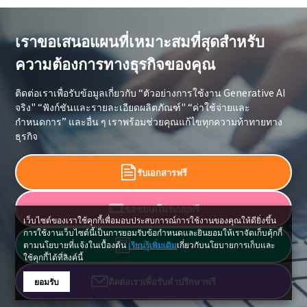
เราขอเสนอแผนที่เหมาะสมที่สุดสำหรับ
ความต้องการทางธุรกิจของคุณ
ติดต่อเราเพื่อรับข้อมูลเกี่ยวกับ “ตัวอย่างการใช้งาน Generative AI
จริง" “ฟังก์ชันและรายละเอียดผลิตภัณฑ์" “ค่าใช้จ่ายและ
กำหนดการ” และอื่น ๆ เราพร้อมช่วยคุณแก้ไขทุกความท้าทายทาง
ธุรกิจ
รับเอกสารฟรี
ขอชมเดโมระบบฟรี
เว็บไซต์ของเราใช้คุกกี้เพื่อมอบประสบการณ์การใช้งานของคุณให้ดียิ่งขึ้น
การใช้งานเว็บไซต์นี้เป็นการยอมรับข้อกำหนดและยินยอมให้เราจัดเก็บคุ้กกี้
ตามนโยบายที่แจ้งในเบื้องต้น
เรียนรู้เพิ่มเติม
เกี่ยวกับนโยบายการเก็บและ
ขอใบเสนอราคา
ใช้คุกกี้ได้ที่ลิงค์นี้
ติดต่อเราเพื่อรับคำปรึกษาฟรี
ยอมรับ