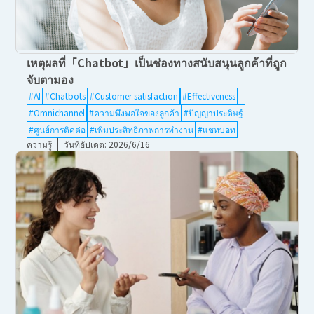
เหตุผลที่「Chatbot」เป็นช่องทางสนับสนุนลูกค้าที่ถูก
จับตามอง
#AI
#Chatbots
#Customer satisfaction
#Effectiveness
#Omnichannel
#ความพึงพอใจของลูกค้า
#ปัญญาประดิษฐ์
#ศูนย์การติดต่อ
#เพิ่มประสิทธิภาพการทำงาน
#แชทบอท
ความรู้
วันที่อัปเดต: 2026/6/16