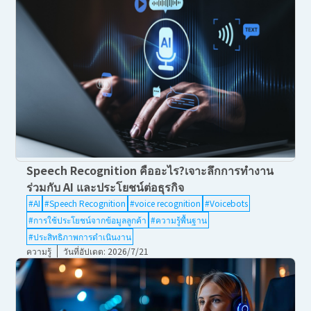
Speech Recognition คืออะไร?เจาะลึกการทำงาน
ร่วมกับ AI และประโยชน์ต่อธุรกิจ
#AI
#Speech Recognition
#voice recognition
#Voicebots
#การใช้ประโยชน์จากข้อมูลลูกค้า
#ความรู้พื้นฐาน
#ประสิทธิภาพการดำเนินงาน
ความรู้
วันที่อัปเดต: 2026/7/21