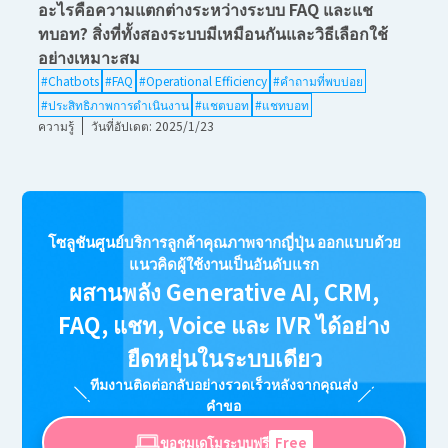
อะไรคือความแตกต่างระหว่างระบบ FAQ และแช
ทบอท? สิ่งที่ทั้งสองระบบมีเหมือนกันและวิธีเลือกใช้
อย่างเหมาะสม
#Chatbots
#FAQ
#Operational Efficiency
#คำถามที่พบบ่อย
#ประสิทธิภาพการดำเนินงาน
#แชตบอท
#แชทบอท
ความรู้
วันที่อัปเดต: 2025/1/23
โซลูชันศูนย์บริการลูกค้าคุณภาพจากญี่ปุ่น ออกแบบด้วย
แนวคิดผู้ใช้งานเป็นอันดับแรก
ผสานพลัง Generative AI, CRM,
FAQ, แชท, Voice และ IVR ได้อย่าง
ยืดหยุ่นในระบบเดียว
ทีมงานติดต่อกลับอย่างรวดเร็วหลังจากคุณส่ง
คำขอ
ขอชมเดโมระบบฟรี
Free