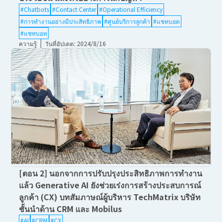
#Chatbots
#Contact Center
#Operational Efficiency
#การทำงานอย่างมีประสิทธิภาพ
#ศูนย์บริการลูกค้า
#แชทบอต
#แชทบอท
ความรู้
วันที่อัปเดต: 2024/8/16
[ตอน 2] นอกจากการปรับปรุงประสิทธิภาพการทำงาน
แล้ว Generative AI ยังช่วยเร่งการสร้างประสบการณ์
ลูกค้า (CX) บทสัมภาษณ์ผู้บริหาร TechMatrix บริษัท
ชั้นนำด้าน CRM และ Mobilus
#AI
#CRM
#CX