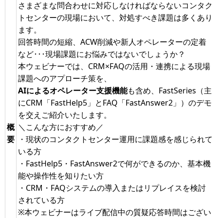
さまざまな問合わせに対応しなければならないコンタク
トセンターの現場において、対処すべき課題は多くあり
ます。
回答時間の短縮、ACW削減や新人オペレーターの定着
など･･･現場課題にお悩みではないでしょうか？
本ウェビナーでは、CRM×FAQの活用・連携による現場
課題へのアプローチ策を、
AIによるオペレーター支援機能
も含め、FastSeries（主
にCRM「FastHelp5」とFAQ「FastAnswer2」）のデモ
を交えご紹介いたします。
概
＼こんな方におすすめ／
要
・現状のコンタクトセンター運用に課題感を感じられて
いる方
・FastHelp5・FastAnswer2で何ができるのか、基本機
能や操作性を知りたい方
・CRM・FAQシステムの導入またはリプレイスを検討
されている方
※本ウェビナーはライブ配信中の質疑応答時間はござい