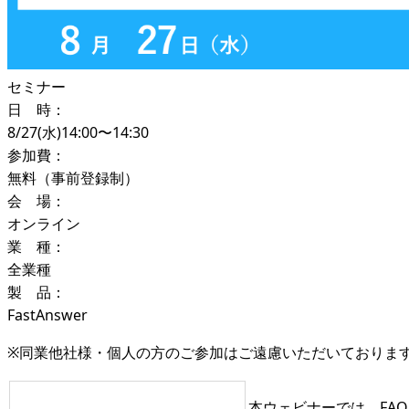
セミナー
日 時：
8/27(水)14:00〜14:30
参加費：
無料（事前登録制）
会 場：
オンライン
業 種：
全業種
製 品：
FastAnswer
※同業他社様・個人の方のご参加はご遠慮いただいておりま
本ウェビナーでは、FAQ