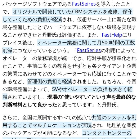
パッケージソフトウェアである
FastSeires
を導入したこと
で、
オリジナルで開発していたCRMシステムを改修、保守
していくための負担が軽減
され、仮想サーバー上に新たな環
境を整備したことでハードウェアに依存しない環境を実現す
ることができたと丹野氏は評価する。また、
FastHelp
にリ
プレイス後は、
オペレーター業務に関して月500時間の工数
削減
につながっているという。「
FastSeries
の利用によって
オペレーターの業務環境が統一でき、応対手順が標準化され
たことで、事前に多くの教育をせずとも各クライアント企業
の繁閑にあわせてどのオペレーターでも応援に行くことがで
きるなど、
管理側の負担も軽減
されました。もちろん、今回
の環境整備によって、
SVやオペレーターの負担も大きく軽
減
されていますし、
現場の“使いやすい“という声を最終的な
判断材料として良かった
と思っています」と丹野氏。
さらに、全国に展開するすべての拠点で
共通のシステムを利
用することでマルチロケーションが実現
され、地理的な業務
のバックアップが可能になるなど、
コンタクトセンターの