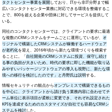
タクトセンター事業を展開
しており、ITから非IT分野まで幅
広いコンタクトセンター業務に対応できる環境を整備するこ
とで、800を超える企業や団体に対してサービスを提供して
いる。
同社のコンタクトセンターでは、クライアントの要求に最適
な複数のCRMシステムをチームごとに運用しているが、
オ
リジナルで構築したCRMシステムが稼働するハードウェア
が老朽化
を迎え、2016年頃から新たな環境づくりを模索す
ることに。「
自社開発のCRMシステムに投資、保守し続け
る事の負担が大きいため、時代の要求に即した機能が取り込
みやすいパッケージソフトウェアの導入も視野に、新たな環
境への移行を検討したのです」と丹野氏は説明
する。
情報セキュリティの観点から
オンプレミスで構築できるもの
を中心に、クライアントから請け負う業務内容に合わせてチ
ーム単位に表示項目が柔軟に変更でき、それぞれ設定された
KPIを達成するためのカスタマイズが自社でも容易なCRMシ
ステムを検討
した。