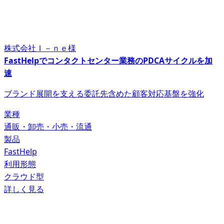
株式会社Ｉ－ｎｅ様
FastHelpでコンタクトセンター業務のPDCAサイクルを加
速
ブランド展開を支える委託先含めた顧客対応基盤を強化
業種
通販・卸売・小売・流通
製品
FastHelp
利用形態
クラウド型
詳しく見る