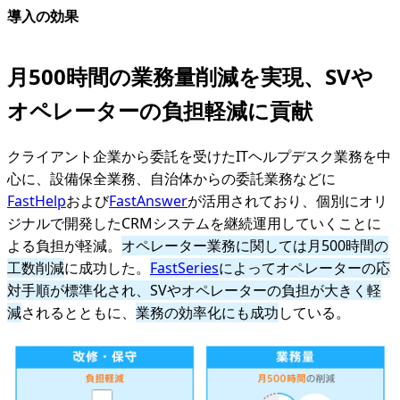
導⼊の効果
月500時間の業務量削減を実現、SVや
オペレーターの負担軽減に貢献
クライアント企業から委託を受けたITヘルプデスク業務を中
心に、設備保全業務、自治体からの委託業務などに
FastHelp
および
FastAnswer
が活用されており、個別にオリ
ジナルで開発したCRMシステムを継続運用していくことに
よる負担が軽減。
オペレーター業務に関しては月500時間の
工数削減
に成功した。
FastSeries
によってオペレーターの応
対手順が標準化され、SVやオペレーターの負担が大きく軽
減
されるとともに、
業務の効率化にも成功
している。