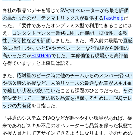
各社の製品のデモを通じて
SVやオペレーターから最も評価
の高かったのが、テクマトリックスが提供する
FastHelp
だ
った。「要件であったオンプレミス型で利用できることに加
え、
コンタクトセンター業務に即した機能、拡張性、柔軟
性、保守性などを評価
しました。また、導入前の段階で
直感
的に操作しやすいとSVやオペレーターなど現場から評価の
高かったのが
FastHelp
でした。本稼働後も現場から高評価
を得ています」と上森氏は語る。
また、
応対量のピーク時に他のチームからのメンバー招へい
や病欠時の応援など、人的リソースの最適な配置がスキル面
で難しい状況が続いていた
ことも課題のひとつだった。
その
解決策として、一定の応対品質を担保するために、FAQナレ
ッジの共有化
を目指した。
「共通のシステムでFAQなどが調べやすい環境があれば、従
来であればスキル不足のオペレーターも品質を保った状態で
応援人員としてアサインできるようになります。そのための