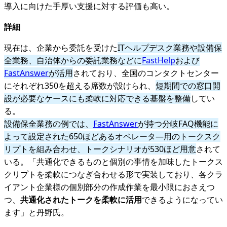
導入に向けた手厚い支援に対する評価も高い。
詳細
現在は、企業から委託を受けた
ITヘルプデスク業務や設備保
全業務、自治体からの委託業務などに
FastHelp
および
FastAnswer
が活用
されており、全国のコンタクトセンター
にそれぞれ350を超える席数が設けられ、
短期間での窓口開
設が必要なケースにも柔軟に対応できる基盤を整備
してい
る。
設備保全業務の例では、
FastAnswer
が持つ分岐FAQ機能に
よって設定された650ほどあるオペレータ―用のトークスク
リプトを組み合わせ、トークシナリオが530ほど用意
されて
いる。「共通化できるものと個別の事情を加味したトークス
クリプトを柔軟につなぎ合わせる形で実装しており、各クラ
イアント企業様の個別部分の作成作業を最小限におさえつ
つ、
共通化されたトークを柔軟に活用
できるようになってい
ます」と丹野氏。