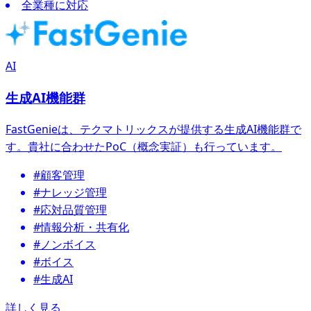
全業種に対応
AI
生成AI機能群
FastGenieは、テクマトリックスが提供する生成AI機能群で
す。貴社に合わせたPoC（概念実証）も行っています。
#顧客管理
#ナレッジ管理
#応対品質管理
#情報分析・共有化
#ノンボイス
#ボイス
#生成AI
詳しく見る