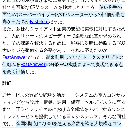
力画面の表示項目が柔軟に変更でき、カスタマイズ対応が自
社でも可能なCRMシステムを検討したところ、
使い勝手の
面でSV(スーパーバイザー)やオペレーターからの評価が最も
高かったのが
FastHelp
だった。
また、多様なクライアント企業の要望に柔軟に対応するため
に、人的リソースのスピーディーで柔軟な配置が求められ
た。その課題を解決するために、顧客応対時に参照するFAQ
ナレッジを整備する必要があり、それに応えたのが
FastAnswer
だった。
従来利用していたトークスクリプトの
仕組みを
FastAnswer
の分岐FAQ機能によって実現できる点
を高く評価
した。
詳細
ITサービスの豊富な経験を活かし、システムの導入コンサル
ティングから設計・構築、運用、保守、ヘルプデスクに至る
まで、ITライフサイクルにおける全領域をカバーするワンス
トップサービスを提供している日立システムズ。そんな同社
では、
全国8拠点に2,000を超える席数を誇る大規模なコン