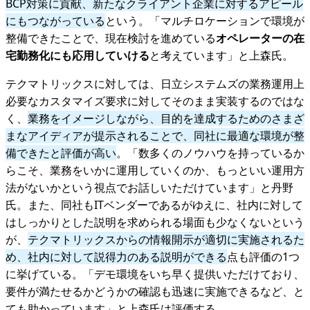
BCP対策に貢献、新たなクライアント企業に対するアピール
にもつながっている
という。「マルチロケーションで環境が
整備できたことで、現在検討を進めている
オペレーターの在
宅勤務化にも応用していける
と考えています」と上森氏。
テクマトリックスに対しては、日立システムズの業務運用上
必要なカスタマイズ要求に対してそのまま実装するのではな
く、
業務をイメージしながら、目的を達成するためのさまざ
まなアイディアが提示されることで、同社に最適な環境が整
備できたと評価が高い
。「数多くのノウハウを持っているか
らこそ、業務をいかに運用していくのか、もっといい運用方
法がないかという視点でお話しいただけています」と丹野
氏。また、同社もITベンダーであるがゆえに、社内に対して
はしっかりとした説明を求められる場面も少なくないという
が、
テクマトリックスからの情報開示が適切に実施されるた
め、社内に対して説得力のある説明ができる
点も評価の1つ
に挙げている。「デモ環境をいち早く提供いただけており、
要件が満たせるかどうかの確認も迅速に実施できるなど、と
ても助かっています」と上森氏は評価する。