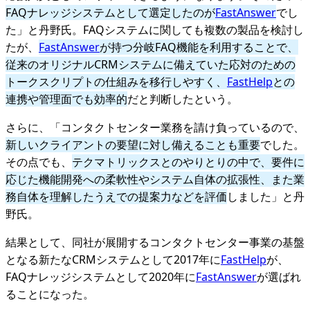
FAQナレッジシステムとして選定したのが
FastAnswer
でし
た」と丹野氏。FAQシステムに関しても複数の製品を検討し
たが、
FastAnswer
が持つ分岐FAQ機能を利用することで、
従来のオリジナルCRMシステムに備えていた応対のための
トークスクリプトの仕組みを移行しやすく、
FastHelp
との
連携や管理面でも効率的
だと判断したという。
さらに、「コンタクトセンター業務を請け負っているので、
新しいクライアントの要望に対し備えることも重要
でした。
その点でも、
テクマトリックスとのやりとりの中で、要件に
応じた機能開発への柔軟性やシステム自体の拡張性、また業
務自体を理解したうえでの提案力などを評価
しました」と丹
野氏。
結果として、同社が展開するコンタクトセンター事業の基盤
となる新たなCRMシステムとして2017年に
FastHelp
が、
FAQナレッジシステムとして2020年に
FastAnswer
が選ばれ
ることになった。