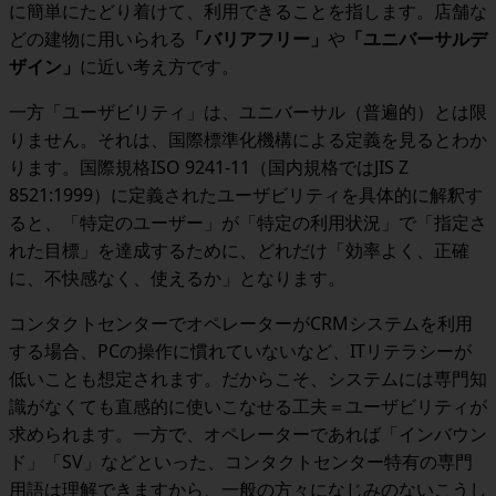
に簡単にたどり着けて、利用できることを指します。店舗な
どの建物に用いられる
「バリアフリー」
や
「ユニバーサルデ
ザイン」
に近い考え方です。
一方「ユーザビリティ」は、ユニバーサル（普遍的）とは限
りません。それは、国際標準化機構による定義を見るとわか
ります。国際規格
ISO 9241-11
（国内規格では
JIS Z
8521:1999
）に定義されたユーザビリティを具体的に解釈す
ると、
「特定のユーザー」が「特定の利用状況」で「指定さ
れた目標」を達成するために、どれだけ「効率よく、正確
に、不快感なく、使えるか」
となります。
コンタクトセンターでオペレーターが
CRM
システムを利用
する場合、
PC
の操作に慣れていないなど、
IT
リテラシーが
低いことも想定されます。だからこそ、システムには専門知
識がなくても直感的に使いこなせる工夫＝ユーザビリティが
求められます。一方で、オペレーターであれば「インバウン
ド」「SV」などといった、コンタクトセンター特有の専門
用語は理解できますから、一般の方々になじみのないこうし