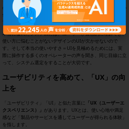
コンタクトセンター
CRM
システムでも、お客さま情報項目
のレイアウトが見づらい、入力欄の確定ボタンが押しづらい
位置にある、などのちょっとしたことでストレスが蓄積し
て、オペレーターの負担になっているかもしれません。
本当に優れたシステムには、ユーザーが直感的に理解でき、
使い方に悩むことがないデザインのUIが欠かせない
ので
す。そして本当の使いやすさ＝
UI
を見極めるためには、実
際に操作する多くのオペレーターの声を聞き、同じ目線に立
って、システム選定をすることが大切です。
ユーザビリティを高めて、「UX」の向
上を
「ユーザビリティ」「
UI
」と似た言葉に
「UX（ユーザーエ
クスペリエンス）」
があります。
UXとは、使い心地や満足
感など「製品やサービスを通してユーザーが得られる体験」
を指します。