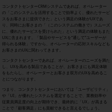
コンタクトセンター
CRM
システムであれば、オペレーター
の「このシステムを活用することで効率よく、優れたサービ
スをお客さまに提供できた」という満足の体験が
UX
であ
り、同時に
お客さまの「（このシステムの働きで）スムーズ
に、優れたサービスを受けられた」という満足の体験もまた
UX
に含まれます。
「製品やサービスを“通して”ユーザーが
得られる体験」
ですから、オペレーターの応対スキルなども
お客さまの
UX
に関わってきます。
コンタクトセンターであれば、オペレーターのニーズを満た
し、
UX
を高める製品であることが、お客さまにも満足体験
をもたらし、オペレーターとお客さま双方の
UX
を高めるこ
とにつながります。
つまり、コンタクトセンターにおいては
「ユーザビリティ」
や「UI」が優れたシステムを選定することで、業務効率や
従業員満足度の向上が期待でき、最終的に「UX」が高まる
ことで「顧客満足」にも貢献できる
と言えるでしょう。