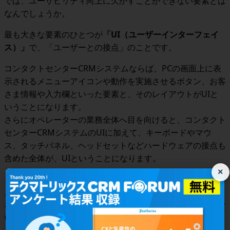
では、ユーザビリティ向上に欠かすことができない要素とは
なんでしょうか。
最も大きな要素のひとつが
「UI（ユーザーインターフェイ
ス）」
で、「ユーザーとの接点」のこと
です。
コンタクトセンターCRMシステムならば、PCの画面上に表
示されるメニューアイコンや動作を実施させるボタン、お客
さま情報や入力欄といった要素と、そのレイアウトがUI
と
いうことになります。
さらにオペレーターの業務全体へ目を向けると、コンタクト
センター
CRM
システムの
UI
に加えて、
キーボードやマウ
ス、タッチパネル、ヘッドセットなどハードウェアの接点も
含めた全体が、UI
ということになります。
×
どんなにシステム利用者の求める機能を持つ優れたシステ
ム・サービスでも、
UI
の設計がユーザーに寄り添うもので
なければ、その機能を使いこなすことができず、誰も使わな
いシステム・サービスになりかねません。