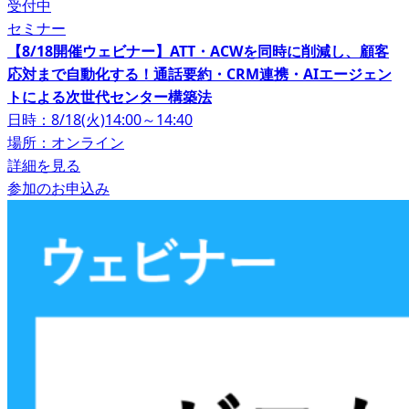
受付中
セミナー
【8/18開催ウェビナー】ATT・ACWを同時に削減し、顧客
応対まで自動化する！通話要約・CRM連携・AIエージェン
トによる次世代センター構築法
日時：8/18(火)14:00～14:40
場所：オンライン
詳細を見る
参加のお申込み