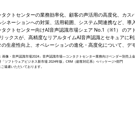
ンタクトセンターの業務効率化、顧客の声活用の高度化、カスハ
ルシネーションへの対策、活用範囲、システム間連携など、導
タクトセンター向けAI音声認識市場シェア No.1（※1） の
トリックスが、高精度なリアルタイムAI音声認識とセキュアに利用
タの生産性向上、オペレーションの進化・高度化について、デ
et View：画像・音声認識市場2024」音声認識市場—コンタクトセンター業務向けベンダー別売上金
研「ソフトウェアビジネス新市場 2024年版」CRM（顧客対応系）<パッケージ>部門
はご遠慮いただいております。