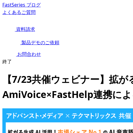
FastSeries ブログ
よくあるご質問
資料請求
製品デモのご依頼
お問合わせ
終了
【7/23共催ウェビナー】拡が
AmiVoice×FastHel