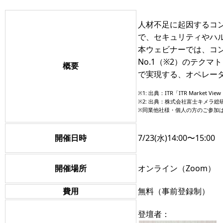
人材不足に起因するコ
で、セキュリティやハ
本ウェビナーでは、コン
No.1（※2）のテクマ
概要
で実現する、オペレー
※1: 出典：ITR「ITR Mark
※2: 出典：株式会社富士キメラ総
※同業他社様・個人の方のご参加
開催日時
7/23(水)14:00〜15:00
開催場所
オンライン（Zoom）
費用
無料（事前登録制）
登壇者：