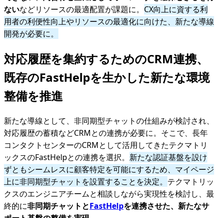
ない
などリソースの最適配置が課題に。
CX向上に資する利
用者の利便性向上やリソースの最適化に向けた、新たな導線
開発が必要に。
対応履歴を集約するためのCRM連携、
既存のFastHelpを生かした新たな環境
整備を推進
新たな導線として、非同期型チャットの仕組みが検討され、
対応履歴の蓄積などCRMとの連携が必要に。そこで、長年
コンタクトセンターのCRMとして活用してきたテクマトリ
ックスのFastHelpとの連携を選択。
新たな認証基盤を設け
ずともシームレスに顧客特定を可能にするため、マイページ
上に非同期型チャットを設置することを決定。
テクマトリッ
クスのエンジニアチームと相談しながら実現性を検討し、最
終的に
非同期チャットと
FastHelp
を連携させた、新たなサ
ポート基盤の整備を実現
。