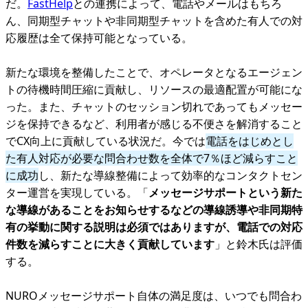
だ。
FastHelp
との連携によって、電話やメールはもちろ
ん、同期型チャットや非同期型チャットを含めた有人での対
応履歴は全て保持可能となっている。
新たな環境を整備したことで、オペレータとなるエージェン
トの待機時間圧縮に貢献し、リソースの最適配置が可能にな
った。また、チャットのセッション切れであってもメッセー
ジを保持できるなど、利用者が感じる不便さを解消すること
でCX向上に貢献している状況だ。今では
電話をはじめとし
た有人対応が必要な問合わせ数を全体で7％ほど減らすこと
に成功
し、新たな導線整備によって効率的なコンタクトセン
ター運営を実現している。「
メッセージサポートという新た
な導線があることをお知らせするなどの導線誘導や非同期特
有の挙動に関する説明は必須ではありますが、電話での対応
件数を減らすことに大きく貢献しています
」と鈴木氏は評価
する。
NUROメッセージサポート自体の満足度は、いつでも問合わ