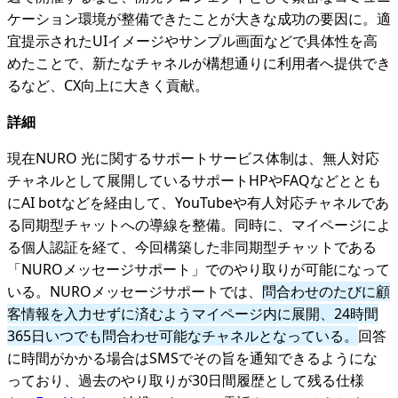
ケーション環境が整備できたことが大きな成功の要因に。適
宜提示されたUIイメージやサンプル画面などで具体性を高
めたことで、新たなチャネルが構想通りに利用者へ提供でき
るなど、CX向上に大きく貢献。
詳細
現在NURO 光に関するサポートサービス体制は、無人対応
チャネルとして展開しているサポートHPやFAQなどととも
にAI botなどを経由して、YouTubeや有人対応チャネルであ
る同期型チャットへの導線を整備。同時に、マイページによ
る個人認証を経て、今回構築した非同期型チャットである
「NUROメッセージサポート」でのやり取りが可能になって
いる。NUROメッセージサポートでは、
問合わせのたびに顧
客情報を入力せずに済むようマイページ内に展開、24時間
365日いつでも問合わせ可能なチャネルとなっている。
回答
に時間がかかる場合はSMSでその旨を通知できるようにな
っており、過去のやり取りが30日間履歴として残る仕様