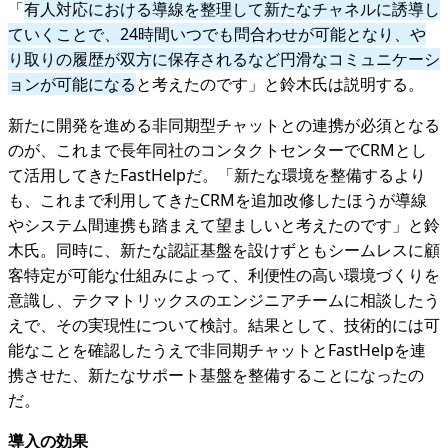
「
有人対応における導線を整理して新たなチャネルに誘導し
ていくことで、24時間いつでも問合わせが可能となり、や
り取りの履歴が双方に保存されるなど円滑なコミュニケーシ
ョンが可能になる
と考えたのです」と鈴木氏は説明する。
新たに開発を進める非同期型チャットとの連携が必須となる
のが、これまで長年同社のコンタクトセンターでCRMとし
て活用してきたFastHelpだ。「新たな環境を整備するより
も、これまで利用してきたCRMを追加改修したほうが導線
やシステム間連携も踏まえて望ましいと考えたのです」と鈴
木氏。同時に、新たな認証基盤を設けずともシームレスに顧
客特定が可能な仕組みによって、利便性の高い環境づくりを
意識し、テクマトリックスのエンジニアチームに相談したう
えで、その実現性について検討。結果として、技術的には可
能なことを確認したうえで非同期チャットとFastHelpを連
携させた、新たなサポート基盤を整備することになったの
だ。
導⼊の効果