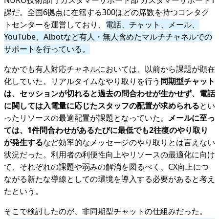
課だ。全国6拠点に在籍する300ほどの席数を持つコンタク
トセンターを運営しており、
電話、チャット、メール、
YouTube、AIbotなど有人・無人含めたマルチチャネルでの
サポートを行っている。
なかでも有人対応チャネルにおいては、以前から課題が顕在
化していた。リアルタイムなやり取りを行う
同期型チャット
は、セッションが切れると過去の問合わせが生かせず、電話
に関しては入電量に応じたスタッフの配置が求められる
とい
ったリソースの最適配置が課題となっていた。
メールに至っ
ては、1件問合わせがあるたびに最低でも2往復のやり取り
が発生する
など効率的なメッセージのやり取りとは言えない
状況だった。利用者の利便性向上やリソースの最適化に向け
て、それぞれの課題や弱みの解消を図るべく、CX向上につ
ながる新たな導線としての環境を導入する必要があると考え
たという。
そこで検討したのが、非同期型チャットの仕組みだった。