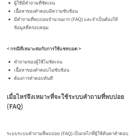
ผู้ใช้มีคำถามที่ชัดเจน
เนื้อหาของคำตอบมีความซับซ้อน
มีคำถามที่พบบ่อยจำนวนมาก (FAQ) และจำเป็นต้องให้
ข้อมูลที่ครอบคลุม
< กรณีที่เหมาะสมกับการใช้แชทบอต >
คำถามของผู้ใช้ไม่ชัดเจน
เนื้อหาของคำตอบไม่ซับซ้อน
ต้องการคำตอบทันที
เมื่อไหร่จึงเหมาะที่จะใช้ระบบคำถามที่พบบ่อย
(
FAQ)
ระบบระบบคำถามที่พบบ่อย (FAQ) เป็นกลไกที่ผู้ใช้ค้นหาคำตอบ