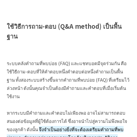
ใช้วิธีการถาม-ตอบ (Q&A method) เป็นพื้น
ฐาน
ระบบคลังคำถามที่พบบ่อย (FAQ) และแชทบอตมีจุดร่วมกัน คือ
ใช้วิธีถาม-ตอบที่ให้คำตอบหนึ่งคำตอบต่อหนึ่งคำถามเป็นพื้น
ฐาน ทั้งสองระบบสร้างขึ้นจากคำถามที่พบบ่อย (FAQ) ที่เตรียมไว้
ล่วงหน้า ดังนั้นคุณจำเป็นต้องมีคำถามและคำตอบที่เมื่อเริ่มต้น
ใช้งาน
หากระบบมีคำถามและคำตอบไม่เพียงพอ อาจไม่สามารถตอบ
สนองต่อข้อมูลที่ผู้ใช้ต้องการได้ ซึ่งอาจนำไปสู่ความไม่พึงพอใจ
ของลูกค้า ดังนั้น
จึงจำเป็นอย่างยิ่งที่จะต้องเตรียมคำถามที่พบ