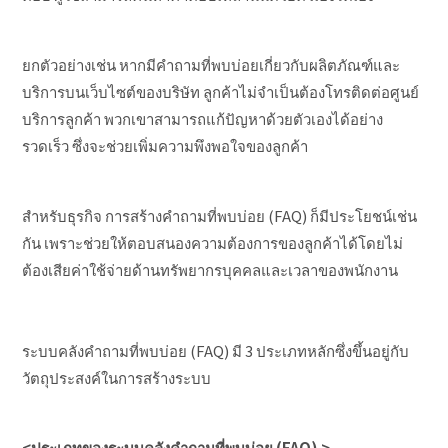
ยกตัวอย่างเช่น หากมีคำถามที่พบบ่อยเกี่ยวกับผลิตภัณฑ์และ
บริการบนเว็บไซต์ของบริษัท ลูกค้าไม่จำเป็นต้องโทรติดต่อศูนย์
บริการลูกค้า พวกเขาสามารถแก้ปัญหาด้วยตัวเองได้อย่าง
รวดเร็ว ซึ่งจะช่วยเพิ่มความพึงพอใจของลูกค้า
สำหรับธุรกิจ การสร้างคำถามที่พบบ่อย (FAQ) ก็มีประโยชน์เช่น
กัน เพราะช่วยให้ตอบสนองความต้องการของลูกค้าได้โดยไม่
ต้องเสียค่าใช้จ่ายด้านทรัพยากรบุคคลและเวลาของพนักงาน
ระบบคลังคำถามที่พบบ่อย (FAQ) มี 3 ประเภทหลักซึ่งขึ้นอยู่กับ
วัตถุประสงค์ในการสร้างระบบ
<ประเภทของระบบคลังคำถามที่พบบ่อย (FAQ) >