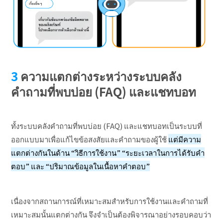
ความแตกต่างระหว่างระบบคลัง
คำถามที่พบบ่อย (FAQ) และแชทบอท
ทั้งระบบคลังคำถามที่พบบ่อย (FAQ) และแชทบอทเป็นระบบที่
ออกแบบมาเพื่อแก้ไขข้อสงสัยและคำถามของผู้ใช้
แต่มีความ
แตกต่างกันในด้าน “วิธีการใช้งาน” “ระยะเวลาในการได้รับคำ
ตอบ” และ “ปริมาณข้อมูลในเนื้อหาคำตอบ”
เนื่องจากสถานการณ์ที่เหมาะสมสำหรับการใช้งานและคำถามที่
เหมาะสมนั้นแตกต่างกัน จึงจำเป็นต้องพิจารณาอย่างรอบคอบว่า