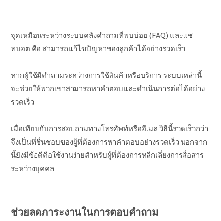
จุดเหมือนระหว่างระบบคลังคำถามที่พบบ่อย (FAQ) และแช
ทบอต คือ สามารถแก้ไขปัญหาของลูกค้าได้อย่างรวดเร็ว
หากผู้ใช้มีคำถามระหว่างการใช้สินค้าหรือบริการ ระบบเหล่านี้
จะช่วยให้พวกเขาสามารถหาคำตอบและดำเนินการต่อได้อย่าง
รวดเร็ว
เมื่อเทียบกับการสอบถามทางโทรศัพท์หรืออีเมล วิธีนี้รวดเร็วกว่า
จึงเป็นที่ชื่นชอบของผู้ที่ต้องการหาคำตอบอย่างรวดเร็ว นอกจาก
นี้ยังมีข้อดีคือใช้งานง่ายสำหรับผู้ที่ต้องการหลีกเลี่ยงการสื่อสาร
ระหว่างบุคคล
ช่วยลดภาระงานในการตอบคำถาม