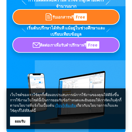
จำนวนมาก
รับเอกสารฟรี
Free
เริ่มต้นปรึกษาได้ทันที แม้อยู่ในช่วงศึกษาและ
เปรียบเทียบข้อมูล
ติดต่อเราเพื่อรับคำปรึกษาฟรี
Free
เว็บไซต์ของเราใช้คุกกี้เพื่อมอบประสบการณ์การใช้งานของคุณให้ดียิ่งขึ้น
การใช้งานเว็บไซต์นี้เป็นการยอมรับข้อกำหนดและยินยอมให้เราจัดเก็บคุ้กกี้
ตามนโยบายที่แจ้งในเบื้องต้น
เรียนรู้เพิ่มเติม
เกี่ยวกับนโยบายการเก็บและ
ใช้คุกกี้ได้ที่ลิงค์นี้
ยอมรับ