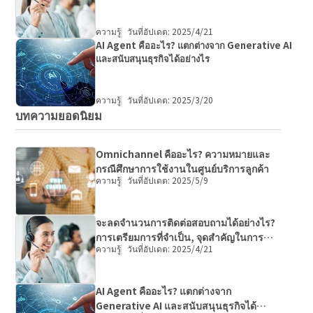
กรณีศึกษาที่ประสบความสำเร็จ
ความรู้
วันที่อัปเดต: 2025/4/21
AI Agent คืออะไร? แตกต่างจาก Generative AI
และสนับสนุนธุรกิจได้อย่างไร
ความรู้
วันที่อัปเดต: 2025/3/20
บทความยอดนิยม
Omnichannel คืออะไร? ความหมายและ
กรณีศึกษาการใช้งานในศูนย์บริการลูกค้า
ความรู้
วันที่อัปเดต: 2025/5/9
จะลดจำนวนการติดต่อสอบถามได้อย่างไร?
การเตรียมการที่จำเป็น, จุดสำคัญในการ
ความรู้
วันที่อัปเดต: 2025/4/21
ปรับปรุงธุรกิจ และกรณีศึกษาที่ประสบความ
สำเร็จ
AI Agent คืออะไร? แตกต่างจาก
Generative AI และสนับสนุนธุรกิจได้