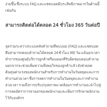
ง่ายขึ้น ซึ่งระบบ FAQ และแชทบอตมีประสิทธิภาพมากในด้านนี้
เช่นกัน
สามารถติดต่อได้ตลอด 24 ชั่วโมง 365 วันต่อปี
จุดร่วมระหว่างระบบคลังคำถามที่พบบ่อย (FAQ) และแชทบอต
คือสามารถตอบคำถามได้ตลอด 24 ชั่วโมง 365 วัน แม้นอกเวลา
ทำการของศูนย์บริการลูกค้าหรือแผนกที่รับผิดชอบตอบคำถาม
นอกจากจะช่วยเพิ่มความพึงพอใจของลูกค้าแล้ว ยังช่วยลด
ต้นทุนค่าแรงของพนักงานสำหรับการทำงานในวันหยุดและการ
ทำงานล่วงเวลา ซึ่งการลดการทำงานในวันหยุดและการทำงาน
ล่วงเวลา รวมถึงการปรับปรุงสภาพแวดล้อมการทำงานจะนำไปสู่
การลดอัตราการลาออกของพนักงานและเพิ่มการรักษาพนักงาน
ไว้กับองค์กร