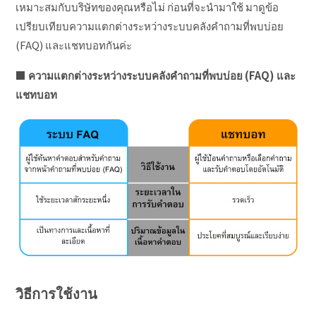
เหมาะสมกับบริษัทของคุณหรือไม่ ก่อนที่จะนำมาใช้ มาดูข้อ
เปรียบเทียบความแตกต่างระหว่างระบบคลังคำถามที่พบบ่อย
(FAQ) และแชทบอทกันค่ะ
■ ความแตกต่างระหว่างระบบคลังคำถามที่พบบ่อย (FAQ) และ
แชทบอท
วิธีการใช้งาน