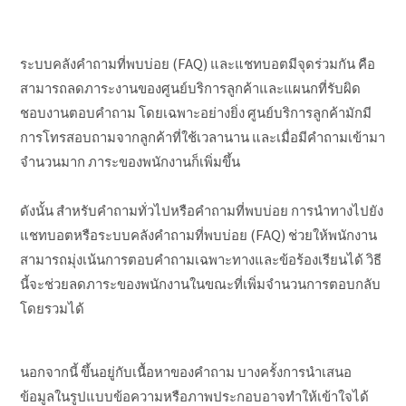
ระบบคลังคำถามที่พบบ่อย (FAQ) และแชทบอตมีจุดร่วมกัน คือ
สามารถลดภาระงานของศูนย์บริการลูกค้าและแผนกที่รับผิด
ชอบงานตอบคำถาม โดยเฉพาะอย่างยิ่ง ศูนย์บริการลูกค้ามักมี
การโทรสอบถามจากลูกค้าที่ใช้เวลานาน และเมื่อมีคำถามเข้ามา
จำนวนมาก ภาระของพนักงานก็เพิ่มขึ้น
ดังนั้น สำหรับคำถามทั่วไปหรือคำถามที่พบบ่อย การนำทางไปยัง
แชทบอตหรือระบบคลังคำถามที่พบบ่อย (FAQ) ช่วยให้พนักงาน
สามารถมุ่งเน้นการตอบคำถามเฉพาะทางและข้อร้องเรียนได้ วิธี
นี้จะช่วยลดภาระของพนักงานในขณะที่เพิ่มจำนวนการตอบกลับ
โดยรวมได้
นอกจากนี้ ขึ้นอยู่กับเนื้อหาของคำถาม บางครั้งการนำเสนอ
ข้อมูลในรูปแบบข้อความหรือภาพประกอบอาจทำให้เข้าใจได้