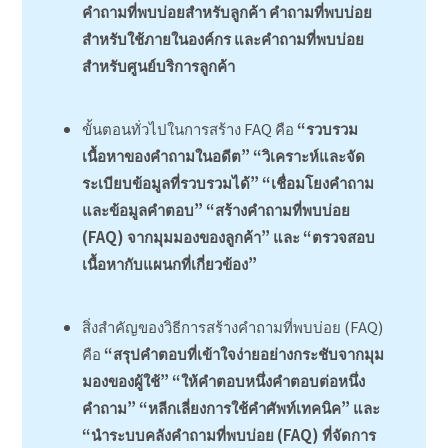
คำถามที่พบบ่อยสำหรับลูกค้า คำถามที่พบบ่อย
สำหรับใช้ภายในองค์กร และคำถามที่พบบ่อย
สำหรับศูนย์บริการลูกค้า
ขั้นตอนทั่วไปในการสร้าง FAQ คือ
“รวบรวม
เนื้อหาของคำถามในอดีต” “วิเคราะห์และจัด
ระเบียบข้อมูลที่รวบรวมได้” “เชื่อมโยงคำถาม
และข้อมูลคำตอบ” “สร้างคำถามที่พบบ่อย
(FAQ) จากมุมมองของลูกค้า” และ “ตรวจสอบ
เนื้อหากับแผนกที่เกี่ยวข้อง”
สิ่งสำคัญของวิธีการสร้างคำถามที่พบบ่อย (FAQ)
คือ
“สรุปคำตอบที่เข้าใจง่ายอย่างกระชับจากมุม
มองของผู้ใช้” “ให้คำตอบหนึ่งคำตอบต่อหนึ่ง
คำถาม” “หลีกเลี่ยงการใช้คำศัพท์เทคนิค” และ
“นำระบบคลังคำถามที่พบบ่อย (FAQ) ที่จัดการ