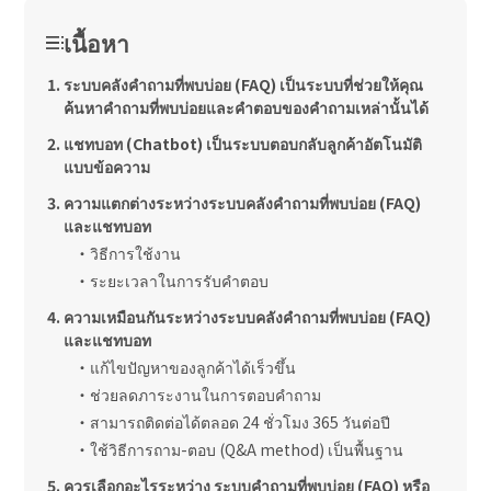
เนื้อหา
ระบบคลังคำถามที่พบบ่อย (FAQ) เป็นระบบที่ช่วยให้คุณ
ค้นหาคำถามที่พบบ่อยและคำตอบของคำถามเหล่านั้นได้
แชทบอท (Chatbot) เป็นระบบตอบกลับลูกค้าอัตโนมัติ
แบบข้อความ
ความแตกต่างระหว่างระบบคลังคำถามที่พบบ่อย (FAQ)
และแชทบอท
วิธีการใช้งาน
ระยะเวลาในการรับคำตอบ
ความเหมือนกันระหว่างระบบคลังคำถามที่พบบ่อย (FAQ)
และแชทบอท
แก้ไขปัญหาของลูกค้าได้เร็วขึ้น
ช่วยลดภาระงานในการตอบคำถาม
สามารถติดต่อได้ตลอด 24 ชั่วโมง 365 วันต่อปี
ใช้วิธีการถาม-ตอบ (Q&A method) เป็นพื้นฐาน
ควรเลือกอะไรระหว่าง ระบบคำถามที่พบบ่อย (FAQ) หรือ