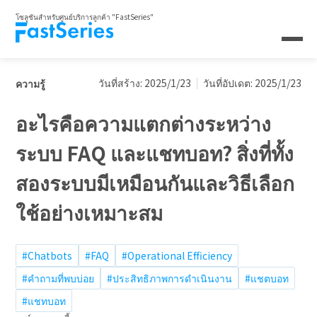
โซลูชันสำหรับศูนย์บริการลูกค้า "FastSeries"
วันที่สร้าง: 2025/1/23
วันที่อัปเดต: 2025/1/23
ความรู้
อะไรคือความแตกต่างระหว่าง
ระบบ FAQ และแชทบอท? สิ่งที่ทั้ง
สองระบบมีเหมือนกันและวิธีเลือก
ใช้อย่างเหมาะสม
#Chatbots
#FAQ
#Operational Efficiency
#คำถามที่พบบ่อย
#ประสิทธิภาพการดำเนินงาน
#แชตบอท
#แชทบอท