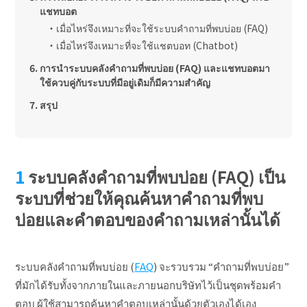
แชทบอต
เมื่อไหร่จึงเหมาะที่จะใช้ระบบคำถามที่พบบ่อย (FAQ)
เมื่อไหร่จึงเหมาะที่จะใช้แชตบอท (Chatbot)
การนำระบบคลังคำถามที่พบบ่อย (FAQ) และแชทบอตมา
ใช้ควบคู่กับระบบที่มีอยู่เดิมก็มีความสำคัญ
สรุป
ระบบคลังคำถามที่พบบ่อย (FAQ) เป็น
ระบบที่ช่วยให้คุณค้นหาคำถามที่พบ
บ่อยและคำตอบของคำถามเหล่านั้นได้
ระบบคลังคำถามที่พบบ่อย (
FAQ
) จะรวบรวม “คำถามที่พบบ่อย”
ที่มักได้รับทั้งจากภายในและภายนอกบริษัทไว้เป็นชุดพร้อมคำ
ตอบ ผู้ใช้สามารถค้นหาคำตอบเหล่านั้นด้วยตัวเองได้เอง